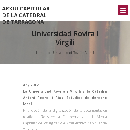
ARXIU CAPITULAR
DE LA CATEDRAL
DE TARRAGONA
Universidad Rovira i
Virgili
Home
Universidad Rovira i Virgili
>>
Any 2012
La Universidad Rovira i Virgili y la Cátedra
Antoni Pedrol i Rius. Estudios de derecho
local.
Financiación de la digitalización de la documentación
relativa a Reus de la Cambrería y de la Mensa
Capitular de los siglos XVI-XIX del Archivo Capitular de
Tarragona.