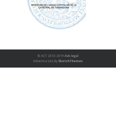
© ACT 2013-2019
Avís legal
Advertica Lite By
SketchThemes