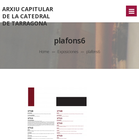
ARXIU CAPITULAR
DE LA CATEDRAL
DE TARRAGONA
plafons6
Home
Exposiciones
plafons6
>>
>>